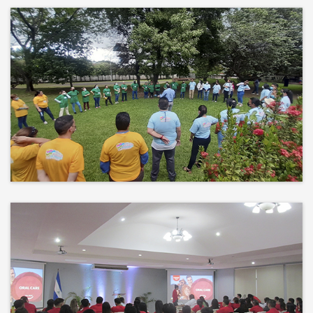
Más que un auditorio, el corazón
de tu evento
Desconectamos para conectar.
Entre risas, brisa fresca y un
ambiente natural