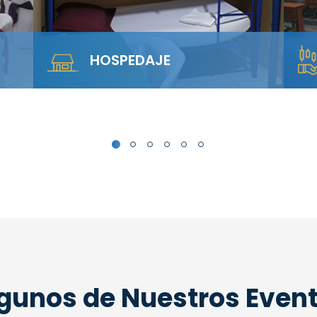
SALA ANFITEATRO
rca
Alquila nuestra Sala Anfiteatro para 40
personas. El diseño escalonado
garantiza visibilidad total y…
gunos de Nuestros Even