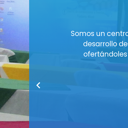
al es aportar al
¡El esp
lo requieran,
¿Buscas u
plementarios.
Nuestros Auditori
tus co
Co
Medios audiov
Seguridad : Am
Servicio de
¡R
Cont