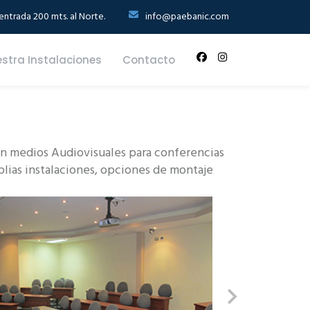
ntrada 200 mts. al Norte.
info@paebanic.com
stra Instalaciones
Contacto
con medios Audiovisuales para conferencias
plias instalaciones, opciones de montaje