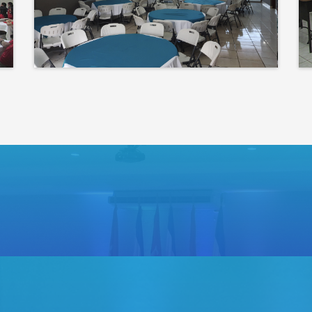
corazón de tu evento
Bienvenidos a un espacio
donde las ideas cobran voz
y el conocimiento se
comparte