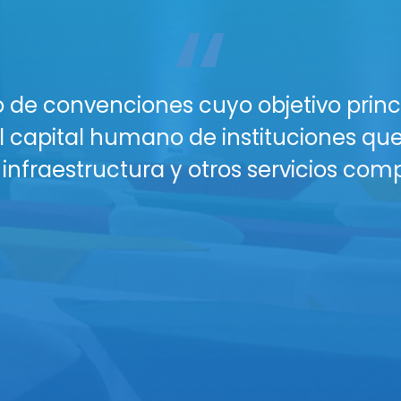
“
acio perfecto para tu próximo gran ev
n lugar profesional, seguro y con todo
os y Salones están diseñados para gara
nferencias, talleres o reuniones corpor
nectividad WiFi para todos tus asiste
isuales (proyectores, sonido profesion
plio parqueo seguro y vigilancia para
 buffet y coffee breaks personalizado
eserva hoy y eleva el nivel de tus eve
áctanos para una cotización persona