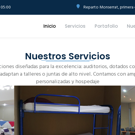
 05:00
Reparto Monserrat, primera e
Inicio
Servicios
Portafolio
Nue
Nuestros Servicios
ciones diseñadas para la excelencia: auditorios, dotados 
 adaptan a talleres o juntas de alto nivel. Contamos con am
personalizadas y hospedaje