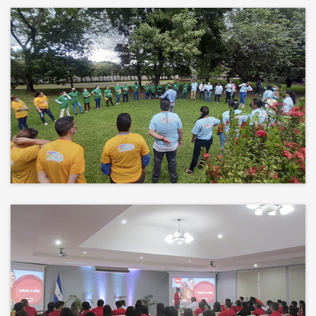
Más que un auditorio, el corazón
de tu evento
Desconectamos para conectar.
Entre risas, brisa fresca y un
ambiente natural