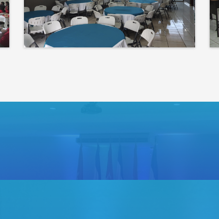
corazón de tu evento
Bienvenidos a un espacio
donde las ideas cobran voz
y el conocimiento se
comparte