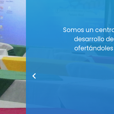
al es aportar al
¡El esp
lo requieran,
¿Buscas u
plementarios.
Nuestros Auditori
tus co
Co
Medios audiov
Seguridad : Am
Servicio de
¡R
Cont