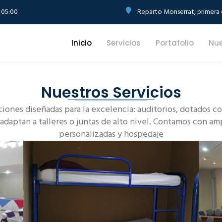
 05:00
Reparto Monserrat, primera e
Inicio
Servicios
Portafolio
Nue
Nuestros Servicios
ciones diseñadas para la excelencia: auditorios, dotados 
 adaptan a talleres o juntas de alto nivel. Contamos con am
personalizadas y hospedaje