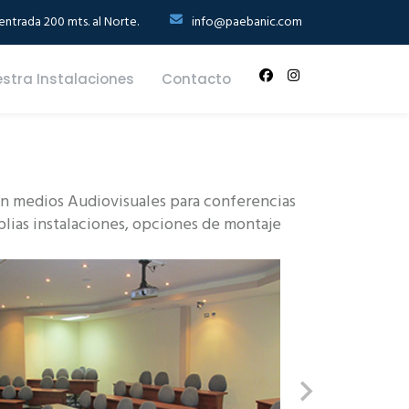
ntrada 200 mts. al Norte.
info@paebanic.com
stra Instalaciones
Contacto
con medios Audiovisuales para conferencias
plias instalaciones, opciones de montaje