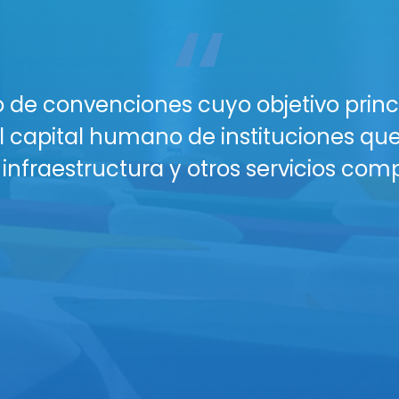
“
acio perfecto para tu próximo gran ev
n lugar profesional, seguro y con todo
os y Salones están diseñados para gara
nferencias, talleres o reuniones corpor
nectividad WiFi para todos tus asiste
isuales (proyectores, sonido profesion
plio parqueo seguro y vigilancia para
 buffet y coffee breaks personalizado
eserva hoy y eleva el nivel de tus eve
áctanos para una cotización persona