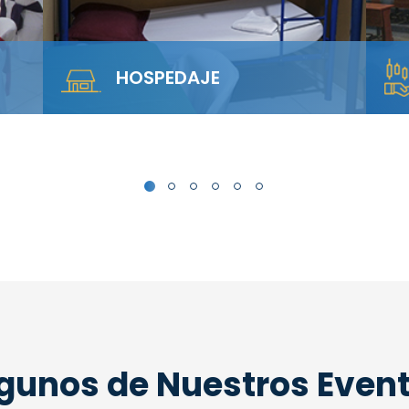
SALA ANFITEATRO
rca
Alquila nuestra Sala Anfiteatro para 40
personas. El diseño escalonado
garantiza visibilidad total y…
gunos de Nuestros Even