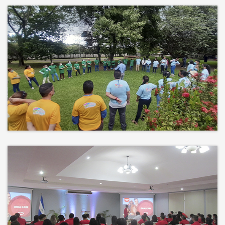
Más que un auditorio, el corazón
de tu evento
Desconectamos para conectar.
Entre risas, brisa fresca y un
ambiente natural