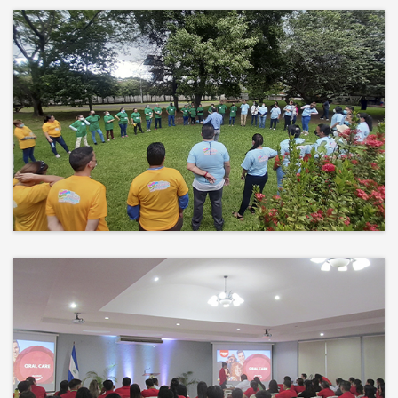
Más que un auditorio, el corazón
de tu evento
Desconectamos para conectar.
Entre risas, brisa fresca y un
ambiente natural