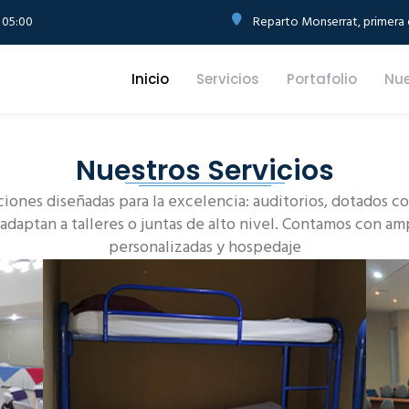
 05:00
Reparto Monserrat, primera e
Inicio
Servicios
Portafolio
Nue
Nuestros Servicios
ciones diseñadas para la excelencia: auditorios, dotados 
 adaptan a talleres o juntas de alto nivel. Contamos con am
personalizadas y hospedaje