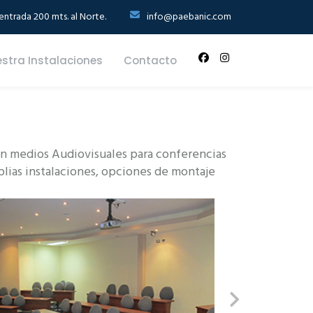
ntrada 200 mts. al Norte.
info@paebanic.com
stra Instalaciones
Contacto
con medios Audiovisuales para conferencias
plias instalaciones, opciones de montaje