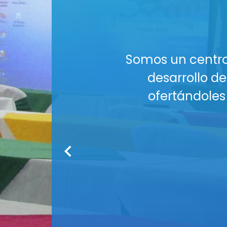
al es aportar al
¡El esp
lo requieran,
¿Buscas u
plementarios.
Nuestros Auditori
tus co
Co
Medios audiov
Seguridad : Am
Servicio de
¡R
Cont