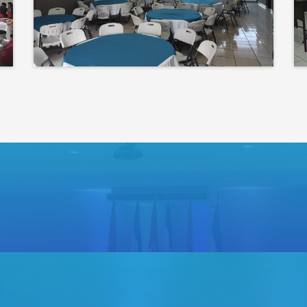
corazón de tu evento
Bienvenidos a un espacio
donde las ideas cobran voz
y el conocimiento se
comparte