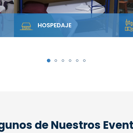
SALA ANFITEATRO
rca
Alquila nuestra Sala Anfiteatro para 40
personas. El diseño escalonado
garantiza visibilidad total y…
gunos de Nuestros Even