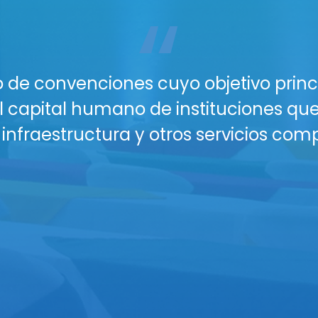
“
acio perfecto para tu próximo gran ev
n lugar profesional, seguro y con todo
os y Salones están diseñados para gara
nferencias, talleres o reuniones corpor
nectividad WiFi para todos tus asiste
isuales (proyectores, sonido profesion
plio parqueo seguro y vigilancia para
 buffet y coffee breaks personalizado
eserva hoy y eleva el nivel de tus eve
áctanos para una cotización persona