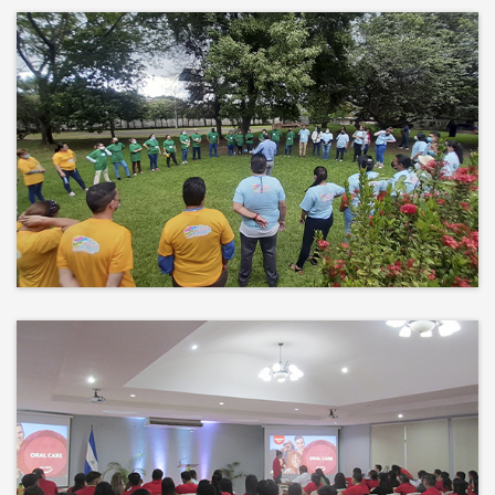
Más que un auditorio, el corazón
de tu evento
Desconectamos para conectar.
Entre risas, brisa fresca y un
ambiente natural