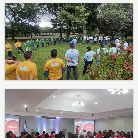
Más que un auditorio, el corazón
de tu evento
Desconectamos para conectar.
Entre risas, brisa fresca y un
ambiente natural