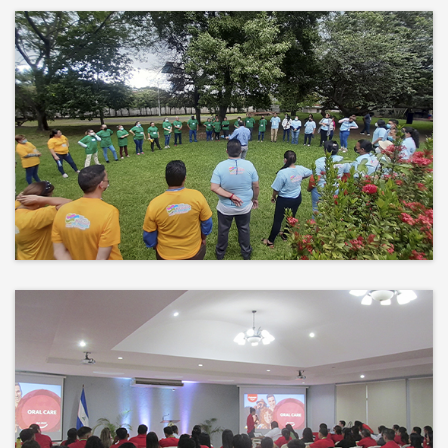
Más que un auditorio, el corazón
de tu evento
Desconectamos para conectar.
Entre risas, brisa fresca y un
ambiente natural