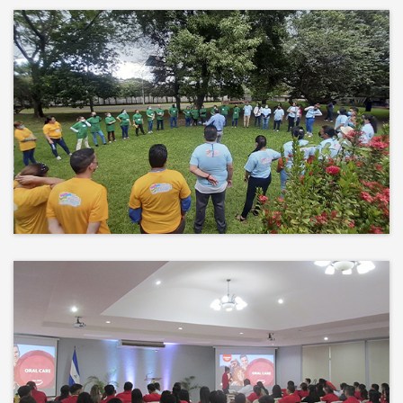
Más que un auditorio, el corazón
de tu evento
Desconectamos para conectar.
Entre risas, brisa fresca y un
ambiente natural