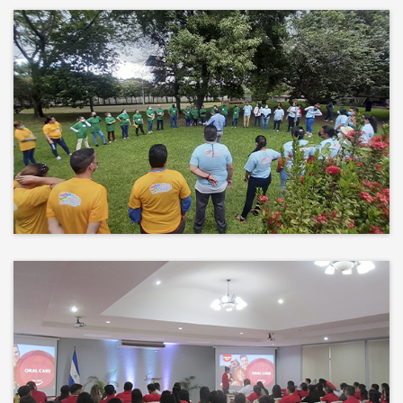
Más que un auditorio, el corazón
de tu evento
Desconectamos para conectar.
Entre risas, brisa fresca y un
ambiente natural