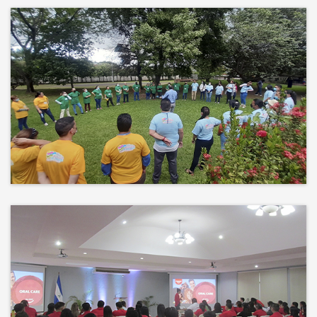
Más que un auditorio, el corazón
de tu evento
Desconectamos para conectar.
Entre risas, brisa fresca y un
ambiente natural