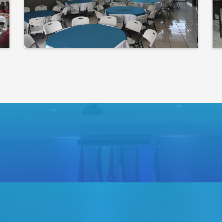
corazón de tu evento
Bienvenidos a un espacio
donde las ideas cobran voz
y el conocimiento se
comparte