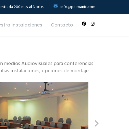
ntrada 200 mts. al Norte.
info@paebanic.com
stra Instalaciones
Contacto
con medios Audiovisuales para conferencias
plias instalaciones, opciones de montaje