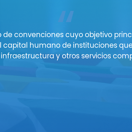
“
acio perfecto para tu próximo gran ev
n lugar profesional, seguro y con todo
os y Salones están diseñados para gara
nferencias, talleres o reuniones corpor
nectividad WiFi para todos tus asiste
isuales (proyectores, sonido profesion
plio parqueo seguro y vigilancia para
 buffet y coffee breaks personalizado
eserva hoy y eleva el nivel de tus eve
áctanos para una cotización persona