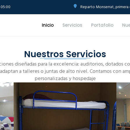
 05:00
Reparto Monserrat, primera e
Inicio
Servicios
Portafolio
Nue
Nuestros Servicios
ciones diseñadas para la excelencia: auditorios, dotados 
 adaptan a talleres o juntas de alto nivel. Contamos con am
personalizadas y hospedaje