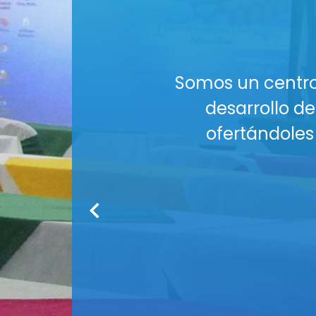
al es aportar al
¡El esp
lo requieran,
¿Buscas u
plementarios.
Nuestros Auditori
tus co
Co
Medios audiov
Seguridad : Am
Servicio de
¡R
Cont