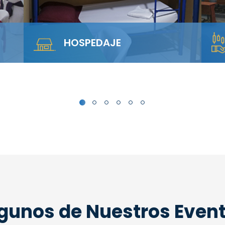
SALA ANFITEATRO
rca
Alquila nuestra Sala Anfiteatro para 40
personas. El diseño escalonado
garantiza visibilidad total y…
gunos de Nuestros Even