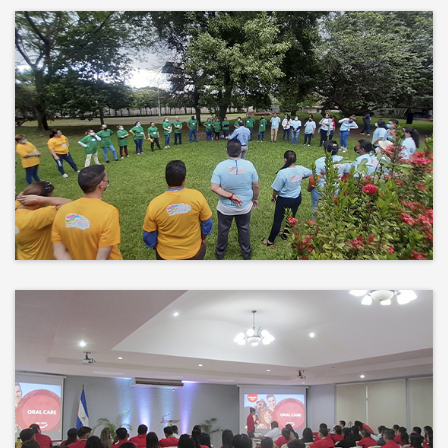
Más que un auditorio, el corazón
de tu evento
Desconectamos para conectar.
Entre risas, brisa fresca y un
ambiente natural