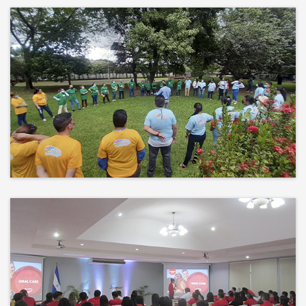
Más que un auditorio, el corazón
de tu evento
Desconectamos para conectar.
Entre risas, brisa fresca y un
ambiente natural