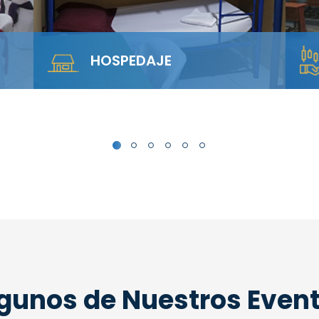
SALA ANFITEATRO
rca
Alquila nuestra Sala Anfiteatro para 40
personas. El diseño escalonado
garantiza visibilidad total y…
gunos de Nuestros Even