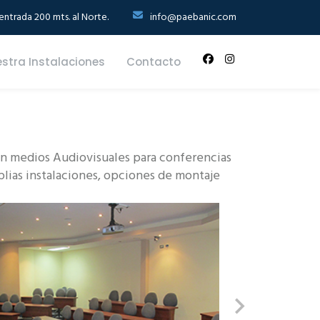
ntrada 200 mts. al Norte.
info@paebanic.com
stra Instalaciones
Contacto
con medios Audiovisuales para conferencias
plias instalaciones, opciones de montaje