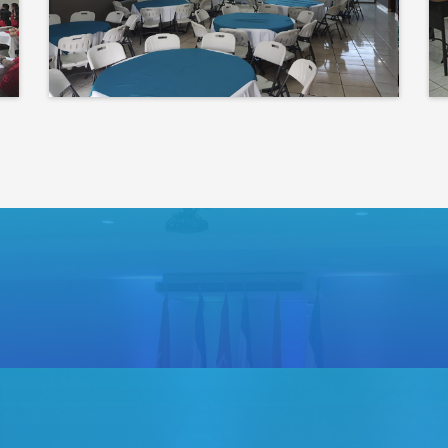
corazón de tu evento
Bienvenidos a un espacio
donde las ideas cobran voz
y el conocimiento se
comparte