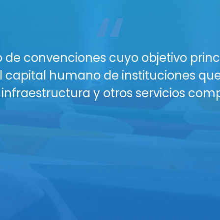
“
acio perfecto para tu próximo gran ev
n lugar profesional, seguro y con todo
os y Salones están diseñados para gara
nferencias, talleres o reuniones corpor
nectividad WiFi para todos tus asiste
isuales (proyectores, sonido profesion
plio parqueo seguro y vigilancia para
 buffet y coffee breaks personalizado
eserva hoy y eleva el nivel de tus eve
áctanos para una cotización persona