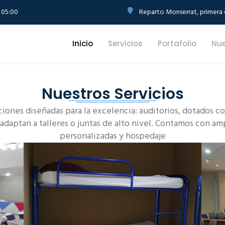
 05:00
Reparto Monserrat, primera e
Inicio
Servicios
Portafolio
Nue
Nuestros Servicios
ciones diseñadas para la excelencia: auditorios, dotados 
 adaptan a talleres o juntas de alto nivel. Contamos con am
personalizadas y hospedaje