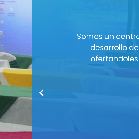
al es aportar al
¡El esp
lo requieran,
¿Buscas u
plementarios.
Nuestros Auditori
tus co
Co
Medios audiov
Seguridad : Am
Servicio de
¡R
Cont