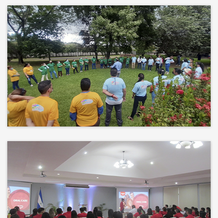
Más que un auditorio, el corazón
de tu evento
Desconectamos para conectar.
Entre risas, brisa fresca y un
ambiente natural