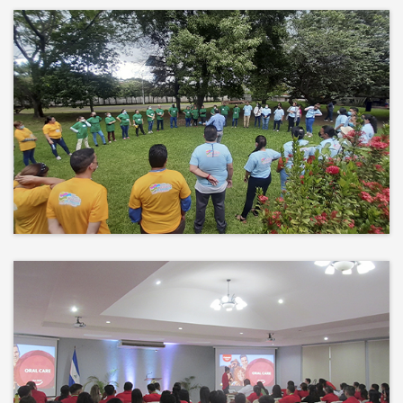
Más que un auditorio, el corazón
de tu evento
Desconectamos para conectar.
Entre risas, brisa fresca y un
ambiente natural