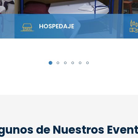
SALA ANFITEATRO
rca
Alquila nuestra Sala Anfiteatro para 40
personas. El diseño escalonado
garantiza visibilidad total y…
gunos de Nuestros Even