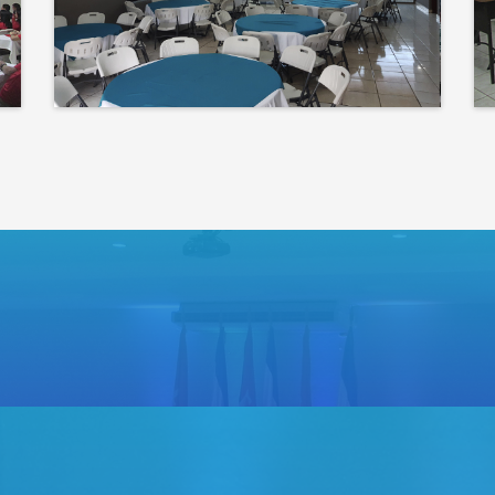
corazón de tu evento
Bienvenidos a un espacio
donde las ideas cobran voz
y el conocimiento se
comparte