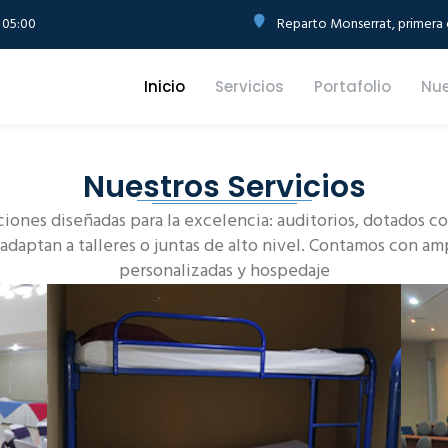
 05:00
Reparto Monserrat, primera e
Inicio
Servicios
Portafolio
Nue
Nuestros Servicios
ciones diseñadas para la excelencia: auditorios, dotados 
 adaptan a talleres o juntas de alto nivel. Contamos con am
personalizadas y hospedaje