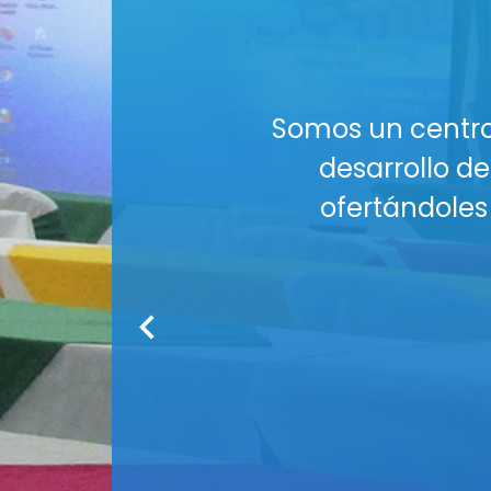
al es aportar al
¡El esp
lo requieran,
¿Buscas u
plementarios.
Nuestros Auditori
tus co
Co
Medios audiov
Seguridad : Am
Servicio de
¡R
Cont