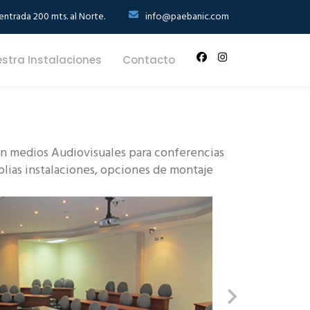
ntrada 200 mts. al Norte.
info@paebanic.com
stra Instalaciones
Contacto
con medios Audiovisuales para conferencias
plias instalaciones, opciones de montaje