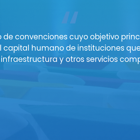
“
acio perfecto para tu próximo gran ev
n lugar profesional, seguro y con todo
os y Salones están diseñados para gara
nferencias, talleres o reuniones corpor
nectividad WiFi para todos tus asiste
isuales (proyectores, sonido profesion
plio parqueo seguro y vigilancia para
 buffet y coffee breaks personalizado
eserva hoy y eleva el nivel de tus eve
áctanos para una cotización persona