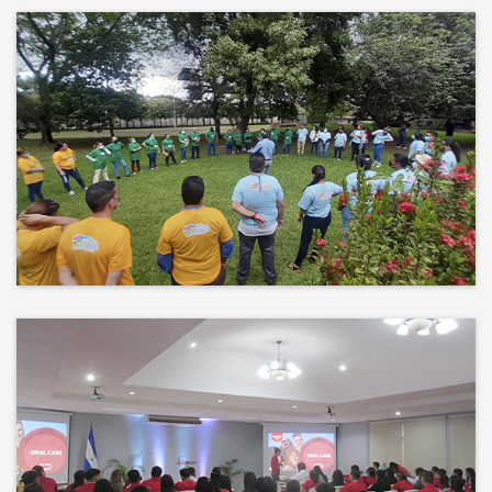
Más que un auditorio, el corazón
de tu evento
Desconectamos para conectar.
Entre risas, brisa fresca y un
ambiente natural