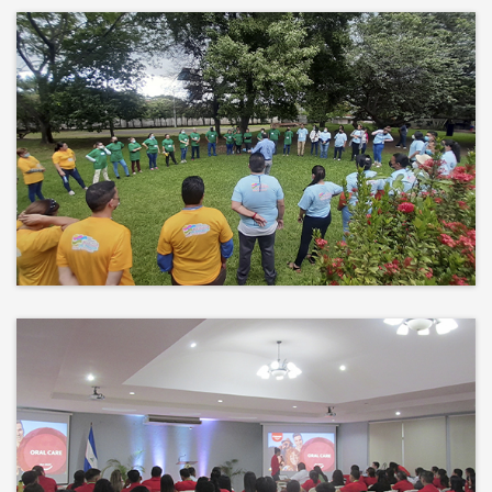
Más que un auditorio, el corazón
de tu evento
Desconectamos para conectar.
Entre risas, brisa fresca y un
ambiente natural