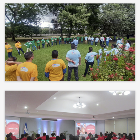
Más que un auditorio, el corazón
de tu evento
Desconectamos para conectar.
Entre risas, brisa fresca y un
ambiente natural