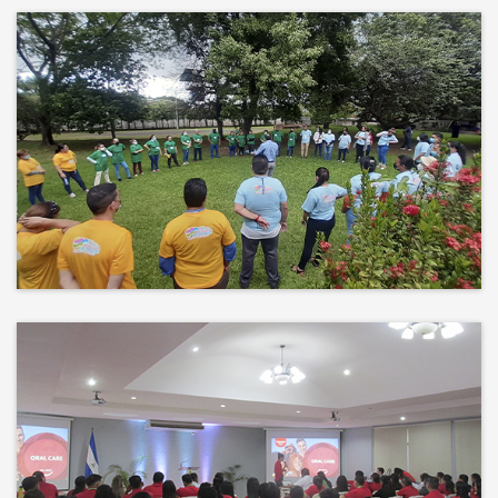
Más que un auditorio, el corazón
de tu evento
Desconectamos para conectar.
Entre risas, brisa fresca y un
ambiente natural