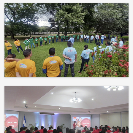
Más que un auditorio, el corazón
de tu evento
Desconectamos para conectar.
Entre risas, brisa fresca y un
ambiente natural