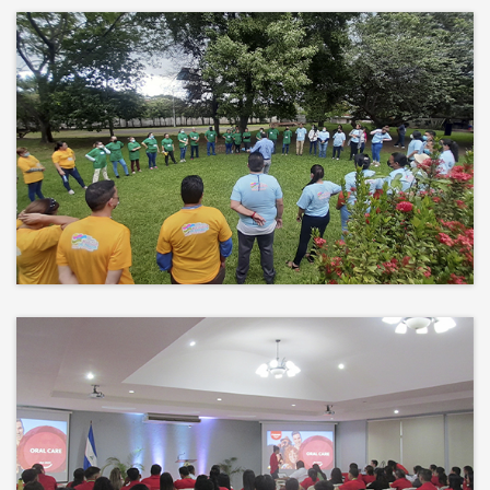
Más que un auditorio, el corazón
de tu evento
Desconectamos para conectar.
Entre risas, brisa fresca y un
ambiente natural