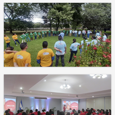
Más que un auditorio, el corazón
de tu evento
Desconectamos para conectar.
Entre risas, brisa fresca y un
ambiente natural